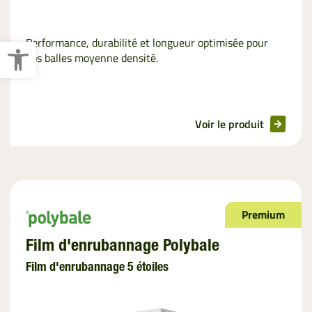
Ouvrir la barre d’outils
Performance, durabilité et longueur optimisée pour
vos balles moyenne densité.
Voir le produit
Premium
Film d'enrubannage Polybale
Film d'enrubannage 5 étoiles