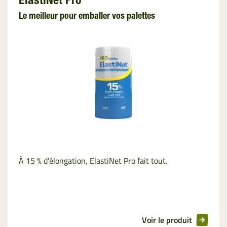
ElastiNet Pro
Ficelle
Le meilleur pour emballer vos palettes
Film
d’enrubannage
Film de Liage
Emballage des
Palettes
InnoVent
Filet de
À 15 % d'élongation, ElastiNet Pro fait tout.
Palletisation
Film de
Ventilation
Voir le produit