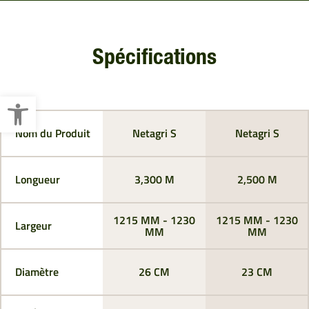
Spécifications
Ouvrir la barre d’outils
Nom du Produit
Netagri S
Netagri S
Longueur
3,300 M
2,500 M
1215 MM - 1230
1215 MM - 1230
Largeur
MM
MM
Diamètre
26 CM
23 CM