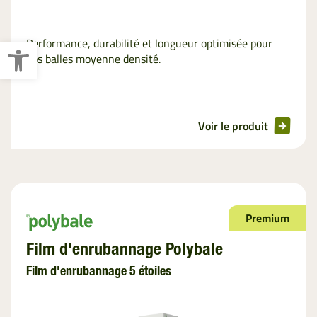
Ouvrir la barre d’outils
Performance, durabilité et longueur optimisée pour
vos balles moyenne densité.
Voir le produit
Premium
Film d'enrubannage Polybale
Film d'enrubannage 5 étoiles