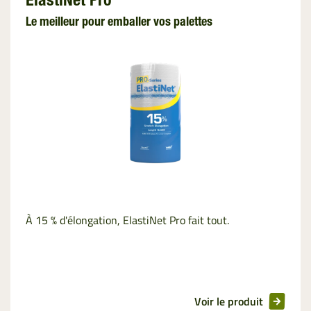
ElastiNet Pro
Ficelle
Le meilleur pour emballer vos palettes
Film
d’enrubannage
Film de Liage
Emballage des
Palettes
InnoVent
Filet de
À 15 % d'élongation, ElastiNet Pro fait tout.
Palletisation
Film de
Ventilation
Voir le produit