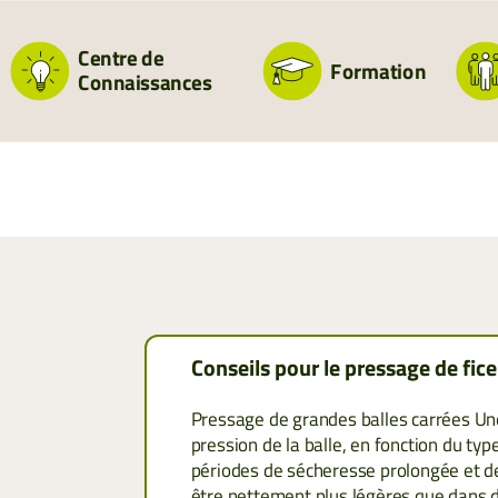
aujourd’hui 
Centre de
Formation
06 85 9
Connaissances
14 | 22 | 27 | 28 
Ludovic, iss
depuis plus 
Conseils pour le pressage de fice
Pressage de grandes balles carrées Une 
06 79 7
pression de la balle, en fonction du type
périodes de sécheresse prolongée et de 
être nettement plus légères que dans d