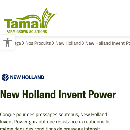
Ouvrir la barre d’outils
Homepage
Nos Produits
New Holland
New Holland Invent P
Liage Des Fourrages
Emballage Des Palettes
New Holland Invent Power
Conçue pour des pressages soutenus, New Holland
Invent Power garantit une résistance exceptionnelle,
même dans des conditions de pressage intensif.