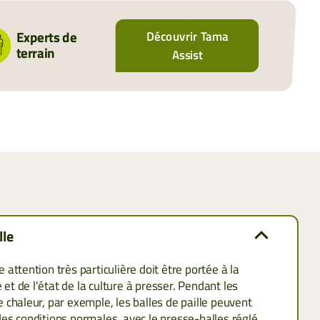
expert en solutions de liage des fourrages.
Experts de
Découvrir Tama
0 31 83
Leave a message
terrain
Assist
Responsable Commercial Nord-Ouest
Ludovic JAMAULT
| 29 | 35 | 37 | 41 | 44 | 45 | 49 | 50 | 53 | 56 | 61 | 72 | 76 | 78 | 91
u d’une famille d’agriculteurs, est responsable commercial
de 20 ans et expert des solutions Tama depuis 2024.
lle
attention très particulière doit être portée à la
9 26 20
Leave a message
 et de l'état de la culture à presser. Pendant les
chaleur, par exemple, les balles de paille peuvent
es conditions normales, avec le presse-balles réglé