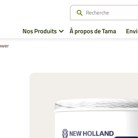
Nos Produits
À propos de Tama
Env
ower
Filet
Agco
EZ Web
Case IH
Ficelle
CLAAS
Film d’Enrubannage
CNH
Film de Liage
Deutz Fahr