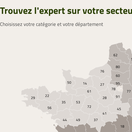
Trouvez l'expert sur votre secte
Choisissez votre catégorie et votre département
62
80
76
60
50
14
95
27
78
61
77
22
91
29
28
35
53
72
56
45
41
44
49
37
18