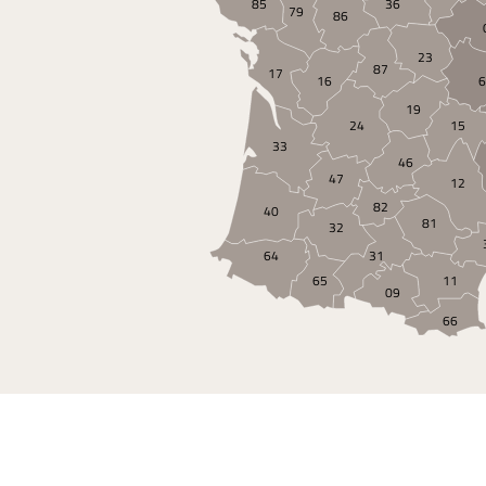
85
36
79
86
23
87
17
16
19
24
15
33
46
47
12
82
40
81
32
64
31
65
11
09
66