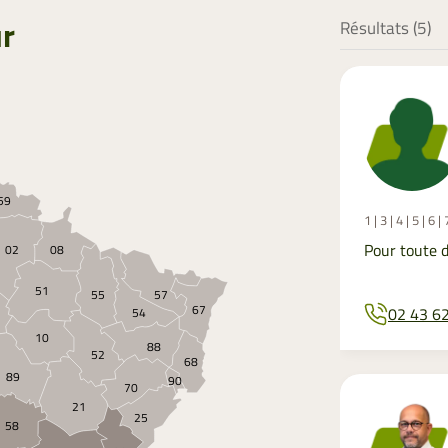
ur
Résultats (
5
)
59
1 | 3 | 4 | 5 | 6 
Pour toute 
02
08
51
55
57
67
02 43 6
54
10
88
52
68
89
90
70
21
25
58