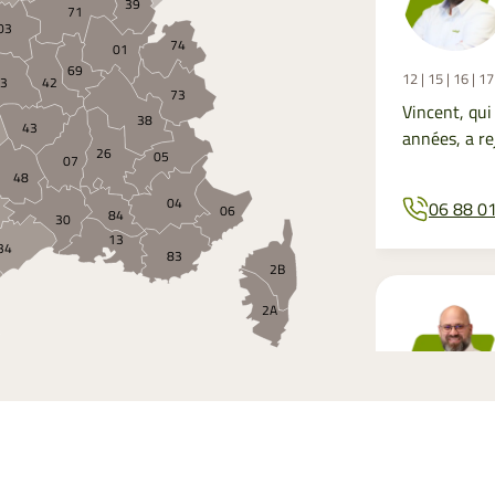
39
71
03
74
01
69
12 | 15 | 16 | 17 
63
42
73
Vincent, qui
38
43
années, a re
26
05
07
48
04
06 88 0
06
84
30
13
34
83
2B
2A
2 | 8 | 10 | 21 | 
Olivier, for