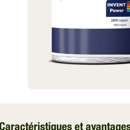
Filet de Palettisation
Fendt
Film de Ventilation
John Deere
InnoVent
Kubota
Voir Tout
Kuhn
Massey Ferguson
McHale
New Holland
Voir Tout
Caractéristiques et avantage