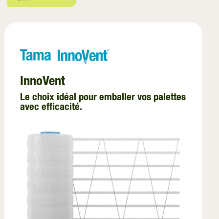
EZ-Web
Ficelle
Film d’enrubannage
Film de Liage
InnoVent
Emballage des Palettes
Le choix idéal pour emballer vos palettes
avec efficacité.
InnoVent
Filet de Palletisation
Film de Ventilation