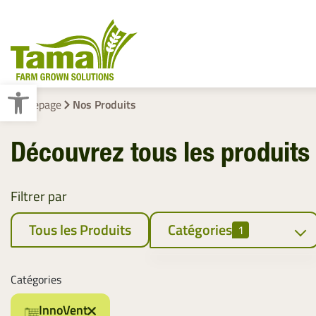
Ouvrir la barre d’outils
Homepage
Nos Produits
Découvrez tous les produit
Liage Des Fourrages
Emballage Des Palettes
Filtrer par
Tous les Produits
Catégories
1
Liage des Fourrages
Catégories
Filet
InnoVent