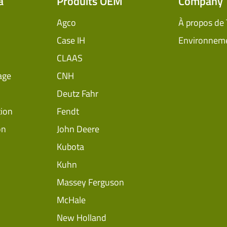
a
Produits OEM
Company
Agco
À propos de
Case IH
Environnem
CLAAS
age
CNH
Deutz Fahr
tion
Fendt
on
John Deere
Kubota
Kuhn
Massey Ferguson
McHale
New Holland