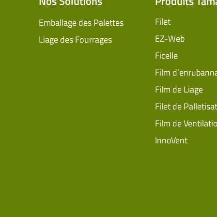
Nos Solutions
Produits Tam
Filet
Emballage des Palettes
EZ-Web
Liage des Fourrages
Ficelle
Film d’enrubann
Film de Liage
Filet de Palletisa
Film de Ventilati
InnoVent