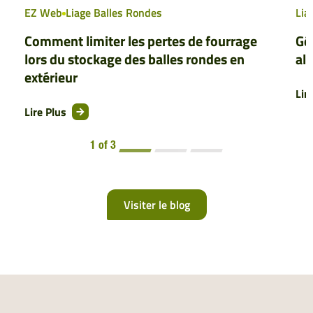
EZ Web
Liage Balles Rondes
Lia
Comment limiter les pertes de fourrage
Gér
lors du stockage des balles rondes en
al
extérieur
Lir
Lire Plus
1 of 3
Visiter le blog