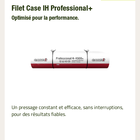
Ficelle
Filet Case IH Professional+
Optimisé pour la performance.
Film
d’enrubannage
Film de Liage
Emballage des
Palettes
InnoVent
Filet de
Palletisation
Un pressage constant et efficace, sans interruptions,
pour des résultats fiables.
Film de
Ventilation