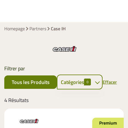
Homepage
Partners
Case IH
Filtrer par
Tous les Produits
Catégories
Effacer
0
Liage des
4 Résultats
Fourrages
Filet
Premium
EZ-Web