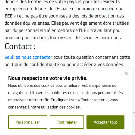
dehors des frontières de votre pays et pour les résidents
européens en dehors de l’Espace économique européen («
EEE
») et ne pas être soumises à des lois de protection des
données équivalentes. Elles peuvent également être traitées
par du personnel situé en dehors de l’EEE travaillant pour
nous ou pour un tiers fournissant des services pour nous.
Contact :
Veuillez nous contacter
pour toute question concernant cette
politique de confidentialité ou pour accéder à vos données
personnelles ou les mettre à jour.
Modifications :
Nous respectons votre vie privée.
Nous utilisons des cookies pour améliorer votre expérience de
Veuillez noter que cette politique de confidentialité peut être
navigation, diffuser des publicités ou des contenus personnalisés
modifiée de temps à autre. Nous ne réduirons pas vos droits
et analyser notre trafic. En cliquant sur « Tout accepter », vous
en vertu de cette politique de confidentialité sans votre
consentez à notre utilisation des cookies.
consentement explicite. Nous publierons toute modification
de la politique de confidentialité sur nos sites web, et si les
Personnaliser
Tout rejeter
Accepter tout
modifications sont importantes, nous fournirons un avis plus
visible.