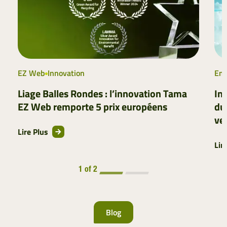
EZ Web
Innovation
Emb
Liage Balles Rondes : l’innovation Tama
In
EZ Web remporte 5 prix européens
dur
ven
Lire Plus
Lir
1 of 2
Blog