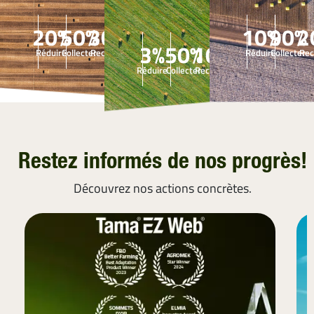
20%
50%
30%
10%
90%
2
3%
50%
10%
Réduire
Collecter
Recycler
Réduire
Collecter
Rec
Réduire
Collecter
Recycler
Restez informés de nos progrès!
Découvrez nos actions concrètes.