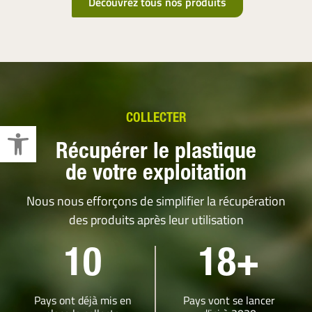
Découvrez tous nos produits
COLLECTER
Ouvrir la barre d’outils
Récupérer le plastique
de votre exploitation
Nous nous efforçons de simplifier la récupération
des produits après leur utilisation
10
18+
Pays ont déjà mis en
Pays vont se lancer