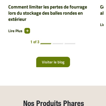
Comment limiter les pertes de fourrage
Gér
lors du stockage des balles rondes en
al
extérieur
Lir
Lire Plus
1 of 3
Visiter le blog
Nos Produits Phares