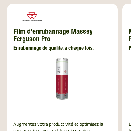
Film d'enrubannage Massey
Ferguson Pro
Enrubannage de qualité, à chaque fois.
P
Augmentez votre productivité et optimisez la
L
conservation avec un film qui combine
b