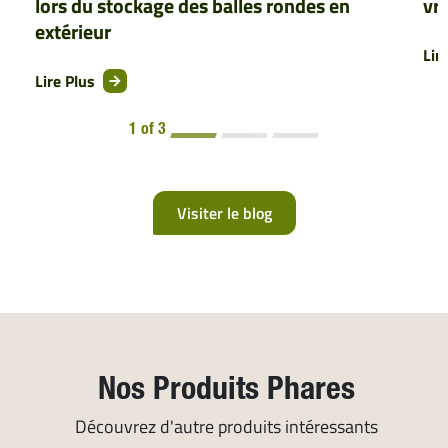
lors du stockage des balles rondes en
vra
extérieur
Lir
Lire Plus
1 of 3
Visiter le blog
Nos Produits Phares
Découvrez d'autre produits intéressants