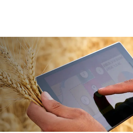
Filet
Agco
EZ Web
Case IH
Ficelle
CLAAS
Film d’Enrubannage
CNH
Film de Liage
Deutz Fahr
Filet de Palettisation
Fendt
Film de Ventilation
John Deere
InnoVent
Kubota
Voir Tout
Kuhn
Massey Ferguson