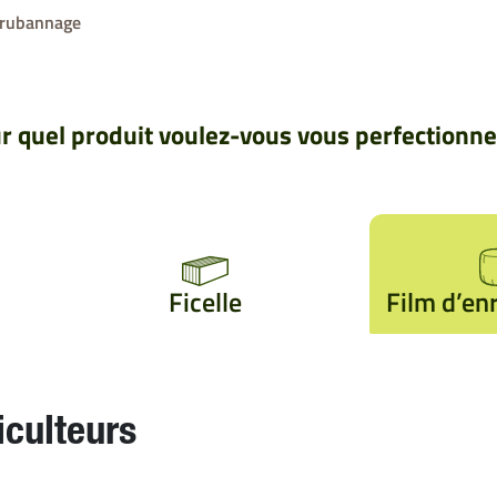
nrubannage
McHale
New Holland
r quel produit voulez-vous vous perfectionne
Voir Tout
Ficelle
Film d’e
iculteurs