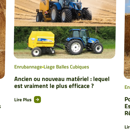
Enrubannage
Liage Balles Cubiques
Ancien ou nouveau matériel : lequel
est vraiment le plus efficace ?
En
Po
Lire Plus
s
E
R
Li