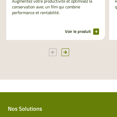
Augmentez votre productivité et optimisez la
R
conservation avec un film qui combine
q
performance et rentabilité.
Voir le produit
Nos Solutions