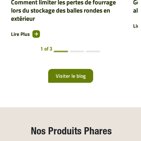
Comment limiter les pertes de fourrage
Gér
lors du stockage des balles rondes en
al
extérieur
Lir
Lire Plus
1 of 3
Visiter le blog
Nos Produits Phares