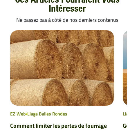
Ces Articles Pourraient Vous
Intéresser
Ne passez pas à côté de nos derniers contenus
EZ Web
Liage Balles Rondes
Lia
Comment limiter les pertes de fourrage
Gér