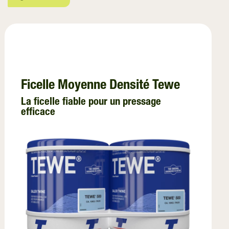
EZ-Web
Ficelle
Film d’enrubannage
Film de Liage
Ficelle Moyenne Densité Tewe
Emballage des Palettes
La ficelle fiable pour un pressage
efficace
InnoVent
Filet de Palletisation
Film de Ventilation