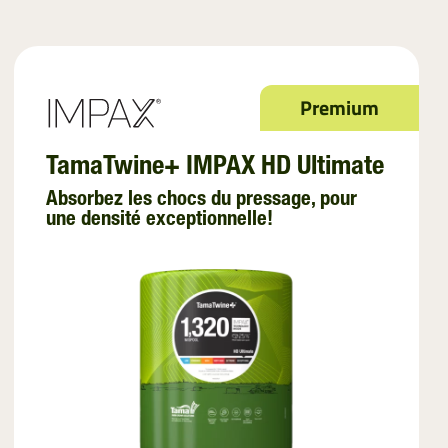
Filet de Palettisation
Fendt
Film de Ventilation
John Deere
InnoVent
Kubota
Premium
Voir Tout
Kuhn
TamaTwine+ IMPAX HD Ultimate
Massey Ferguson
Absorbez les chocs du pressage, pour
une densité exceptionnelle!
McHale
New Holland
Voir Tout