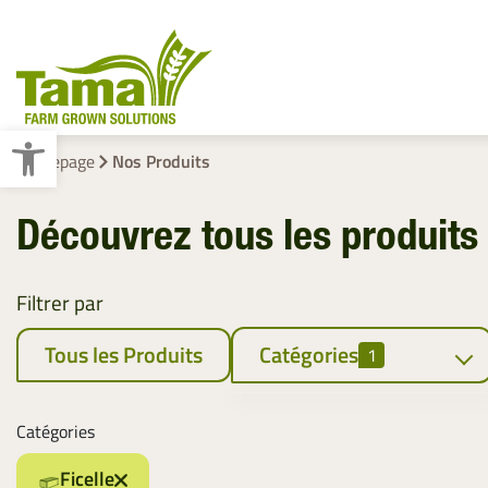
Ouvrir la barre d’outils
Homepage
Nos Produits
Découvrez tous les produit
Liage Des Fourrages
Emballage Des Palettes
Filtrer par
Tous les Produits
Catégories
1
Liage des Fourrages
Catégories
Filet
Ficelle