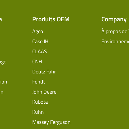
a
Produits OEM
Company
Agco
À propos de
Case IH
Environnem
CLAAS
age
CNH
Deutz Fahr
tion
Fendt
on
John Deere
Kubota
Kuhn
Massey Ferguson