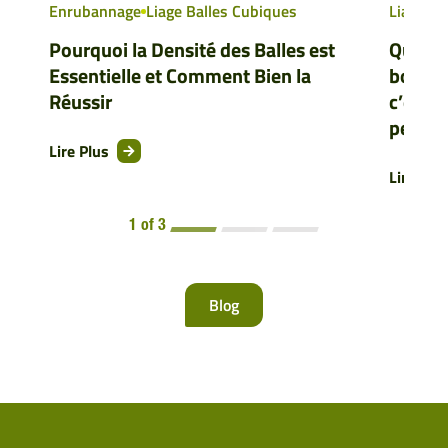
Enrubannage
Liage Balles Cubiques
Liage Ba
Pourquoi la Densité des Balles est
Qu’est
Essentielle et Comment Bien la
bonne f
Réussir
c’est p
pensez
Lire Plus
Lire Plu
1 of 3
Blog