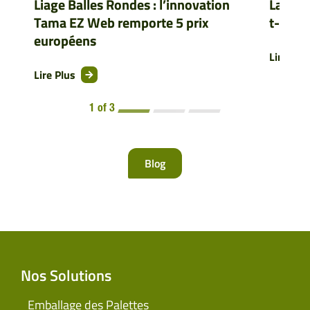
Liage Balles Rondes : l’innovation
La cou
Tama EZ Web remporte 5 prix
t-elle
européens
Lire Plu
Lire Plus
1 of 3
Blog
Nos Solutions
Emballage des Palettes