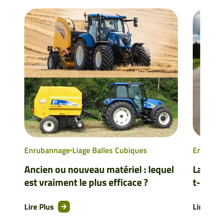
Enrubannage
Liage Balles Cubiques
Enruban
Ancien ou nouveau matériel : lequel
La cou
est vraiment le plus efficace ?
t-elle
Lire Plus
Lire Plu