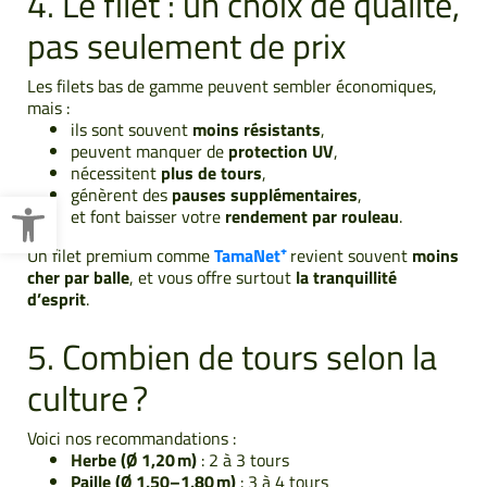
4. Le filet : un choix de qualité,
pas seulement de prix
Les filets bas de gamme peuvent sembler économiques,
mais :
ils sont souvent
moins résistants
,
peuvent manquer de
protection UV
,
nécessitent
plus de tours
,
Ouvrir la barre d’outils
génèrent des
pauses supplémentaires
,
et font baisser votre
rendement par rouleau
.
Un filet premium comme
TamaNet⁺
revient souvent
moins
cher par balle
, et vous offre surtout
la tranquillité
d’esprit
.
5. Combien de tours selon la
culture ?
Voici nos recommandations :
Herbe (Ø 1,20 m)
: 2 à 3 tours
Paille (Ø 1,50–1,80 m)
: 3 à 4 tours