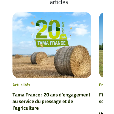
articles
Actualités
Enruban
Tama France : 20 ans d’engagement
Filet d
au service du pressage et de
solutio
l’agriculture
Lire Plu