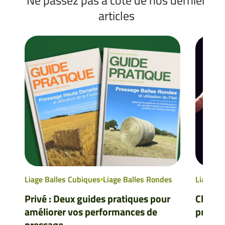
articles
Liage Balles Cubiques
Liage Balles Rondes
Liage Ba
Privé : Deux guides pratiques pour
Choisir
améliorer vos performances de
pressa
pressage