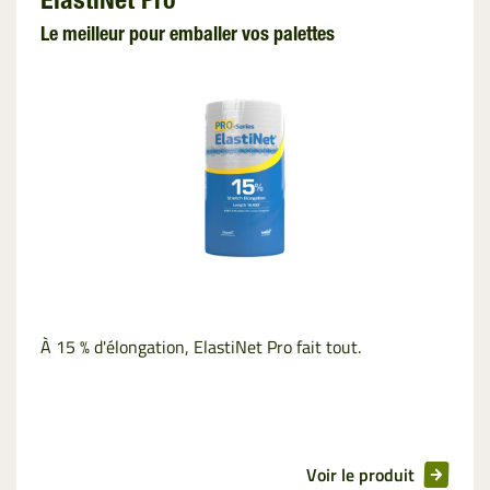
ElastiNet Pro
Ficelle
Le meilleur pour emballer vos palettes
Film
d’enrubannage
Film de Liage
Emballage des
Palettes
InnoVent
Filet de
À 15 % d'élongation, ElastiNet Pro fait tout.
Palletisation
Film de
Ventilation
Voir le produit