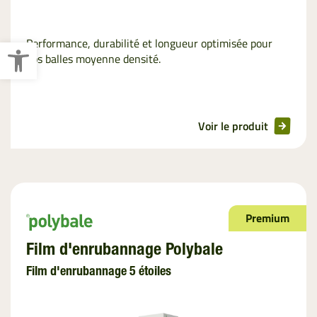
Ouvrir la barre d’outils
Performance, durabilité et longueur optimisée pour
vos balles moyenne densité.
Voir le produit
Premium
Film d'enrubannage Polybale
Film d'enrubannage 5 étoiles